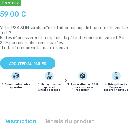
En stock
59,00 €
Votre PS4 SLIM surchauffe et fait beaucoup de bruit car elle ventile
fort ?
Faites dépoussièrer et remplacer la pâte thermique de votre PS4
SLIM par nos techniciens qualifiés.
-Le tarif comprend la main-d'oeuvre.
AJOUTER AU PANIER
1. Commandez votre
2. Envoyez votre
3. Réparation en 4 à 8
4. Réception de
réparation
appareil
jours ouvrés à
l'appareil
à notre adresse
réception
réparé chez vous
Description
Détails du produit