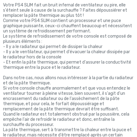
Votre PS4 SLIM fait un bruit infernal de ventilateur ou pire, elle
s'éteint seule à cause de la surchauffe ? Faites dépoussiérer et
remplacer la pâte thermique au plus tôt !
Comme votre PS4 SLIM contient un processeur et une puce
graphique puissante, ceux-ci chauffent beaucoup et nécessitent
un système de refroidissement performant.
Le système de refroidissement de votre console est composé de
plusieurs éléments :
- Il y a le radiateur qui permet de dissiper la chaleur
- Il y a le ventilateur, qui permet d'évacuer la chaleur dissipée par
le radiateur hors de la console
- Et enfin la pâte thermique, qui permet d'assurer la conductivité
thermique entre la puce et le radiateur.
Dans notre cas, nous allons nous intéresser à la partie du radiateur
et de la pâte thermique.
Si votre console chauffe anormalement et que vous entendez le
ventilateur tourner à pleine vitesse, bien souvent, il s'agit d'un
encrassement du radiateur ou de l'assèchement de la pâte
thermique, et pour cela, le forfait dépoussiérage et
remplacement de la pâte thermique devrait être suffisant.
Quand le radiateur est totalement obstrué par la poussière, cela
empêche l'air de refroidir le radiateur et donc, entraîne la
surchauffe du processeur.
La pâte thermique, sert à transmettre la chaleur entre la puce et
le radiateur, mais nécessite d'être remplacé après un certain