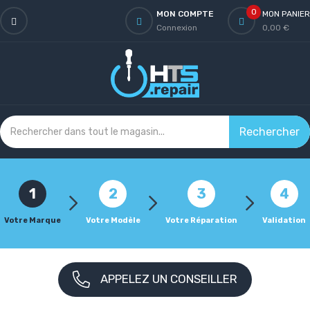
0
MON COMPTE
MON PANIER
Connexion
0,00 €
Rechercher
1
2
3
4
Votre Marque
Votre Modèle
Votre Réparation
Validation
APPELEZ UN CONSEILLER