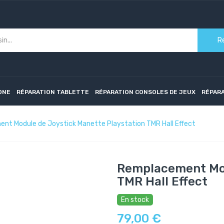
R
ONE
RÉPARATION TABLETTE
RÉPARATION CONSOLES DE JEUX
RÉPAR
nt Module de Joystick Manette Playstation TMR Hall Effect
Remplacement Mod
TMR Hall Effect
En stock
79,00 €