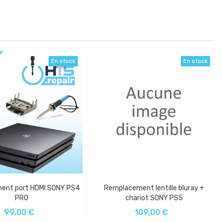
En stock
En stock
ent port HDMI SONY PS4
Remplacement lentille bluray +
PRO
chariot SONY PS5
UTER AU PANIER
AJOUTER AU PANIER
99,00 €
109,00 €