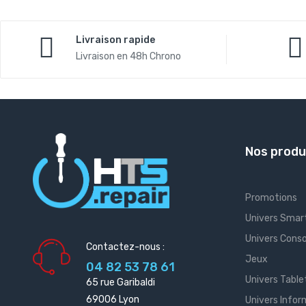
Livraison rapide
Livraison en 48h Chrono
Nos produ
Promotions
Univers Smar
Univers Conso
Contactez-nous :
Jeux
04 82 53 78 61
Univers Table
65 rue Garibaldi
69006 Lyon
Univers Info