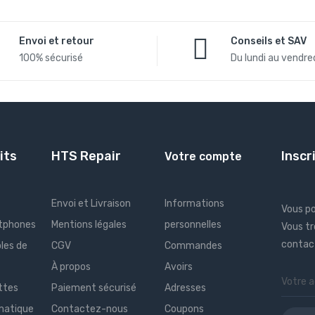
Envoi et retour
Conseils et SAV
100% sécurisé
Du lundi au vendred
its
HTS Repair
Inscr
Votre compte
Envoi et Livraison
Informations
Vous p
tphones
Mentions légales
personnelles
Vous tr
contact
les de
CGV
Commandes
À propos
Avoirs
ttes
Paiement sécurisé
Adresses
rmatique
Contactez-nous
Coupons