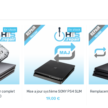
En stock
En stock
r complet
Mise a jour système SONY PS4 SLIM
Remplacem
AJOUTER AU PANIER
O
19,00 €
IER
AJO