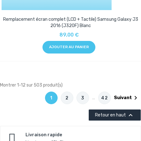
Remplacement écran complet (LCD + Tactile) Samsung Galaxy J3
2016 (J320F) Blanc
89,00 €
AJOUTER AU PANIER
Montrer 1-12 sur 503 produit(s)

…
Suivant
1
2
3
42

Retour en haut
Livraison rapide