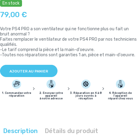
En stock
79,00 €
Votre PS4 PRO a son ventilateur qui ne fonctionne plus ou fait un
bruit anormal ?
Faites remplacer le ventilateur de votre PS4 PRO par nos techniciens
qualifiés.
-Le tarif comprend la pièce et la main-d'oeuvre.
-Toutes nos réparations sont garanties 1 an, pièce et main-d'oeuvre.
AJOUTER AU PANIER
1. Commandez votre
2. Envoyez votre
3. Réparation en 4 à 8
4. Réception de
réparation
appareil
jours ouvrés à
l'appareil
à notre adresse
réception
réparé chez vous
Description
Détails du produit