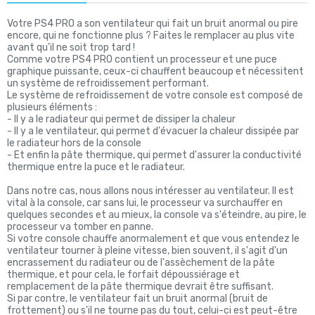
Votre PS4 PRO a son ventilateur qui fait un bruit anormal ou pire
encore, qui ne fonctionne plus ? Faites le remplacer au plus vite
avant qu'il ne soit trop tard !
Comme votre PS4 PRO contient un processeur et une puce
graphique puissante, ceux-ci chauffent beaucoup et nécessitent
un système de refroidissement performant.
Le système de refroidissement de votre console est composé de
plusieurs éléments :
- Il y a le radiateur qui permet de dissiper la chaleur
- Il y a le ventilateur, qui permet d'évacuer la chaleur dissipée par
le radiateur hors de la console
- Et enfin la pâte thermique, qui permet d'assurer la conductivité
thermique entre la puce et le radiateur.
Dans notre cas, nous allons nous intéresser au ventilateur. Il est
vital à la console, car sans lui, le processeur va surchauffer en
quelques secondes et au mieux, la console va s'éteindre, au pire, le
processeur va tomber en panne.
Si votre console chauffe anormalement et que vous entendez le
ventilateur tourner à pleine vitesse, bien souvent, il s'agit d'un
encrassement du radiateur ou de l'assèchement de la pâte
thermique, et pour cela, le forfait dépoussiérage et
remplacement de la pâte thermique devrait être suffisant.
Si par contre, le ventilateur fait un bruit anormal (bruit de
frottement) ou s'il ne tourne pas du tout, celui-ci est peut-être