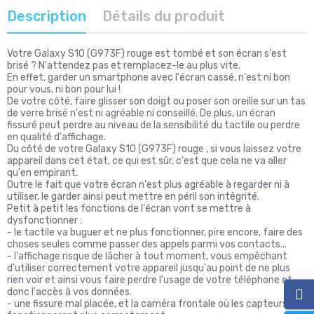
Description
Détails du produit
Votre Galaxy S10 (G973F) rouge est tombé et son écran s'est
brisé ? N'attendez pas et remplacez-le au plus vite.
En effet, garder un smartphone avec l'écran cassé, n'est ni bon
pour vous, ni bon pour lui !
De votre côté, faire glisser son doigt ou poser son oreille sur un tas
de verre brisé n'est ni agréable ni conseillé. De plus, un écran
fissuré peut perdre au niveau de la sensibilité du tactile ou perdre
en qualité d'affichage.
Du côté de votre Galaxy S10 (G973F) rouge , si vous laissez votre
appareil dans cet état, ce qui est sûr, c'est que cela ne va aller
qu'en empirant.
Outre le fait que votre écran n'est plus agréable à regarder ni à
utiliser, le garder ainsi peut mettre en péril son intégrité.
Petit à petit les fonctions de l'écran vont se mettre à
dysfonctionner :
- le tactile va buguer et ne plus fonctionner, pire encore, faire des
choses seules comme passer des appels parmi vos contacts...
- l'affichage risque de lâcher à tout moment, vous empêchant
d'utiliser correctement votre appareil jusqu'au point de ne plus
rien voir et ainsi vous faire perdre l'usage de votre téléphone et
donc l'accès à vos données.
- une fissure mal placée, et la caméra frontale où les capteurs ne