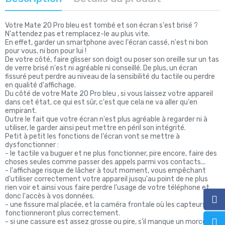
Votre Mate 20 Pro bleu est tombé et son écran s'est brisé ?
N'attendez pas et remplacez-le au plus vite.
En effet, garder un smartphone avec l'écran cassé, n'est ni bon
pour vous, ni bon pour lui !
De votre côté, faire glisser son doigt ou poser son oreille sur un tas
de verre brisé n'est ni agréable ni conseillé. De plus, un écran
fissuré peut perdre au niveau de la sensibilité du tactile ou perdre
en qualité d'affichage.
Du côté de votre Mate 20 Pro bleu , si vous laissez votre appareil
dans cet état, ce qui est sûr, c'est que cela ne va aller qu'en
empirant.
Outre le fait que votre écran n'est plus agréable à regarder ni à
utiliser, le garder ainsi peut mettre en péril son intégrité.
Petit à petit les fonctions de l'écran vont se mettre à
dysfonctionner :
- le tactile va buguer et ne plus fonctionner, pire encore, faire des
choses seules comme passer des appels parmi vos contacts...
- l'affichage risque de lâcher à tout moment, vous empêchant
d'utiliser correctement votre appareil jusqu'au point de ne plus
rien voir et ainsi vous faire perdre l'usage de votre téléphone et
donc l'accès à vos données.
- une fissure mal placée, et la caméra frontale où les capteurs ne
fonctionneront plus correctement.
- si une cassure est assez grosse ou pire, s'il manque un morceau