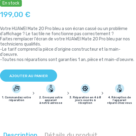
En stock
199,00 €
Votre HUAWEI Mate 20 Pro bleu a son écran cassé ou un problème
d'affichage ? Le tactile ne fonctionne pas correctement ?
Faites remplacer l'écran de votre HUAWEI Mate 20 Pro bleu par nos
techniciens qualifiés.
-Le tarif comprend la pièce d'origine constructeur et la main-
d'oeuvre.
-Toutes nos réparations sont garanties 1 an, pièce et main-d'oeuvre.
AJOUTER AU PANIER
1. Commandez votre
2. Envoyez votre
3. Réparation en 4 à 8
4. Réception de
réparation
appareil
jours ouvrés à
l'appareil
à notre adresse
réception
réparé chez vous
Description
Détails du produit