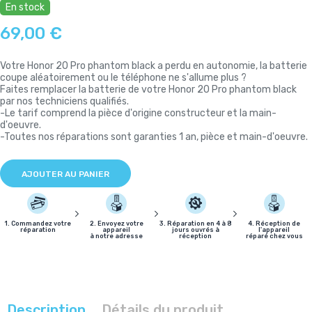
En stock
69,00 €
Votre Honor 20 Pro phantom black a perdu en autonomie, la batterie
coupe aléatoirement ou le téléphone ne s'allume plus ?
Faites remplacer la batterie de votre Honor 20 Pro phantom black
par nos techniciens qualifiés.
-Le tarif comprend la pièce d'origine constructeur et la main-
d'oeuvre.
-Toutes nos réparations sont garanties 1 an, pièce et main-d'oeuvre.
AJOUTER AU PANIER
1. Commandez votre
2. Envoyez votre
3. Réparation en 4 à 8
4. Réception de
réparation
appareil
jours ouvrés à
l'appareil
à notre adresse
réception
réparé chez vous
Description
Détails du produit