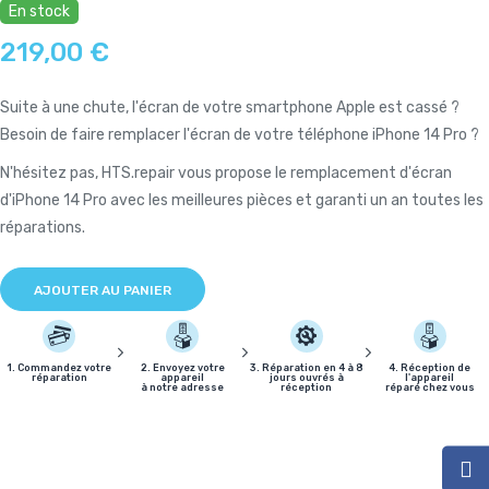
En stock
219,00 €
Suite à une chute, l'écran de votre smartphone Apple est cassé ?
Besoin de faire remplacer l'écran de votre téléphone iPhone 14 Pro ?
N'hésitez pas, HTS.repair vous propose le remplacement d'écran
d'iPhone 14 Pro avec les meilleures pièces et garanti un an toutes les
réparations.
AJOUTER AU PANIER
1. Commandez votre
2. Envoyez votre
3. Réparation en 4 à 8
4. Réception de
réparation
appareil
jours ouvrés à
l'appareil
à notre adresse
réception
réparé chez vous