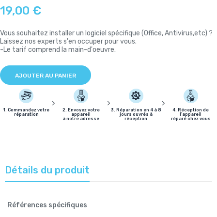
19,00 €
Vous souhaitez installer un logiciel spécifique (Office, Antivirus,etc) ?
Laissez nos experts s'en occuper pour vous.
-Le tarif comprend la main-d'oeuvre.
AJOUTER AU PANIER
1. Commandez votre
2. Envoyez votre
3. Réparation en 4 à 8
4. Réception de
réparation
appareil
jours ouvrés à
l'appareil
à notre adresse
réception
réparé chez vous
Détails du produit
Références spécifiques