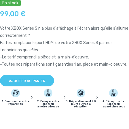
En stock
99,00 €
Votre XBOX Series S n'a plus d'affichage à l'écran alors qu'elle s'allume
correctement ?
Faites remplacer le port HDMI de votre XBOX Series S par nos
techniciens qualifiés.
-Le tarif comprend la pièce et la main-d'oeuvre.
-Toutes nos réparations sont garanties 1 an, pièce et main-d'oeuvre.
AJOUTER AU PANIER
1. Commandez votre
2. Envoyez votre
3. Réparation en 4 à 8
4. Réception de
réparation
appareil
jours ouvrés à
l'appareil
à notre adresse
réception
réparé chez vous