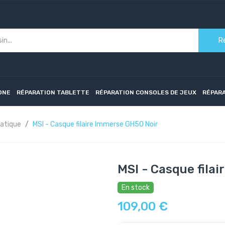
R
ONE
RÉPARATION TABLETTE
RÉPARATION CONSOLES DE JEUX
RÉPAR
matique
MSI - Casque filaire Immerse GH50 Noir
MSI - Casque fila
En stock
109,00 €