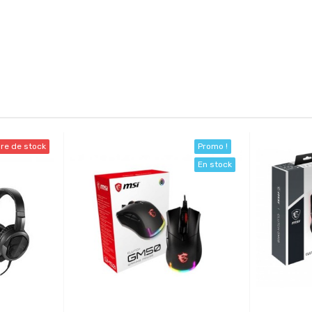
re de stock
Promo !
En stock