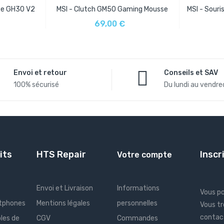
se GH30 V2
MSI - Clutch GM50 Gaming Mousse
MSI - Souri
AJOUTER AU PANIER
AJO
69,00 €
IER
Envoi et retour
Conseils et SAV
100% sécurisé
Du lundi au vendred
its
HTS Repair
Inscr
Votre compte
Envoi et Livraison
Informations
Vous p
tphones
Mentions légales
personnelles
Vous tr
contact
les de
CGV
Commandes