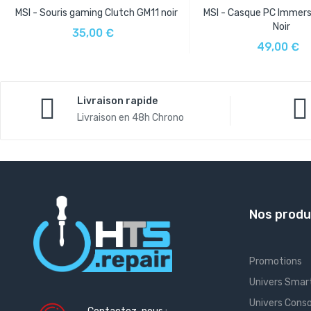
MSI - Souris gaming Clutch GM11 noir
MSI - Casque PC Immer
AJOUTER AU PANIER
Noir
35,00 €
AJOUTER AU PAN
49,00 €
Livraison rapide
Livraison en 48h Chrono
Nos produ
Promotions
Univers Smar
Univers Conso